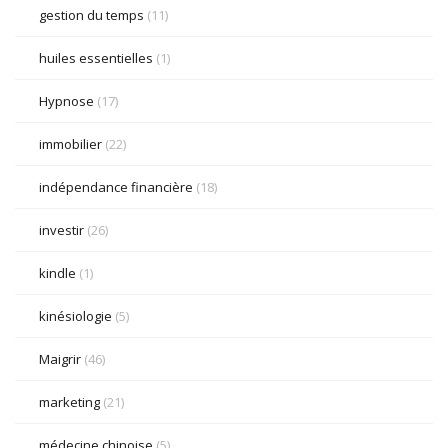
gestion du temps
(11)
huiles essentielles
(1)
Hypnose
(17)
immobilier
(22)
indépendance financière
(18)
investir
(26)
kindle
(1)
kinésiologie
(5)
Maigrir
(46)
marketing
(21)
médecine chinoise
(5)