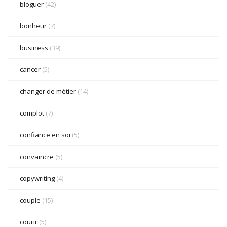
bloguer
(42)
bonheur
(7)
business
(39)
cancer
(5)
changer de métier
(14)
complot
(7)
confiance en soi
(5)
convaincre
(5)
copywriting
(4)
couple
(15)
courir
(5)