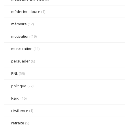
médecine douce
(1)
mémoire
(12)
motivation
(19)
musculation
(11)
persuader
(6)
PNL
(59)
politique
(27)
Reiki
(16)
résilience
(1)
retraite
(5)