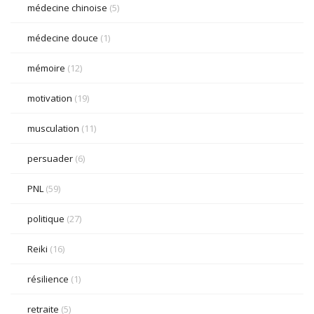
médecine chinoise
(5)
médecine douce
(1)
mémoire
(12)
motivation
(19)
musculation
(11)
persuader
(6)
PNL
(59)
politique
(27)
Reiki
(16)
résilience
(1)
retraite
(5)