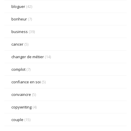
bloguer
(42)
bonheur
(7)
business
(39)
cancer
(5)
changer de métier
(14)
complot
(7)
confiance en soi
(5)
convaincre
(5)
copywriting
(4)
couple
(15)