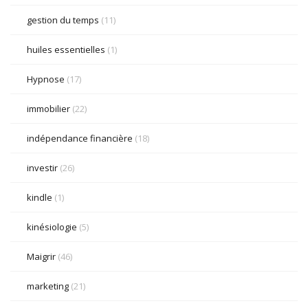
gestion du temps
(11)
huiles essentielles
(1)
Hypnose
(17)
immobilier
(22)
indépendance financière
(18)
investir
(26)
kindle
(1)
kinésiologie
(5)
Maigrir
(46)
marketing
(21)